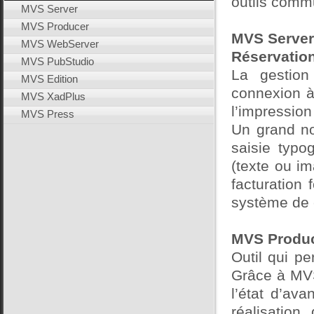
outils commu
MVS Server
MVS Producer
MVS Server
MVS WebServer
Réservation
MVS PubStudio
La gestion
MVS Edition
connexion à
MVS XadPlus
l’impression
MVS Press
Un grand no
saisie typo
(texte ou i
facturation 
système de c
MVS Produ
Outil qui pe
Grâce à MVS
l’état d’ava
réalisatio