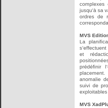
complexes e
jusqu’à sa v
ordres de r
corresponda
MVS Edition
La planific
s’effectuent
et rédact
positionné
prédéfinir 
placement. 
anomalie d
suivi de pr
exploitables 
MVS XadPlu