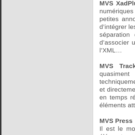
MVS XadPl
numériques 
petites ann
d’intégrer le
séparation
d’associer 
l’XML…
MVS Trac
quasiment 
techniqueme
et directeme
en temps ré
éléments att
MVS Press :
Il est le m