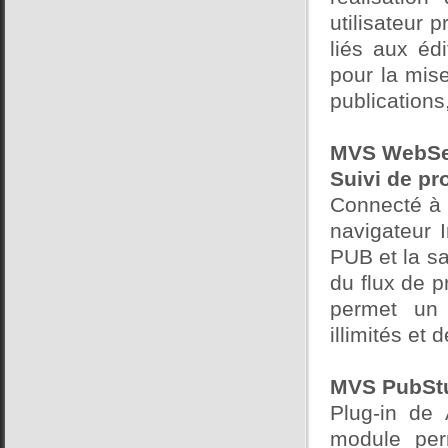
utilisateur p
liés aux éd
pour la mise
publication
MVS WebSe
Suivi de pr
Connecté à 
navigateur 
PUB et la sai
du flux de 
permet un 
illimités et 
MVS PubStu
Plug-in de
module perm