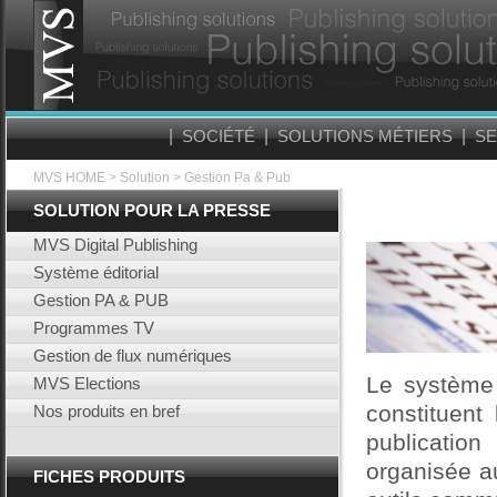
|
SOCIÉTÉ
|
SOLUTIONS MÉTIERS
|
SE
MVS HOME
> Solution > Gestion Pa & Pub
SOLUTION POUR LA PRESSE
MVS Digital Publishing
Système éditorial
Gestion PA & PUB
Programmes TV
Gestion de flux numériques
Le système 
MVS Elections
constituent
Nos produits en bref
publication
organisée a
FICHES PRODUITS