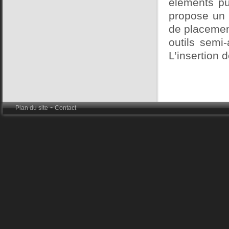
éléments pu
propose un 
de placemen
outils semi
L’insertion 
-
Plan du site
Contact