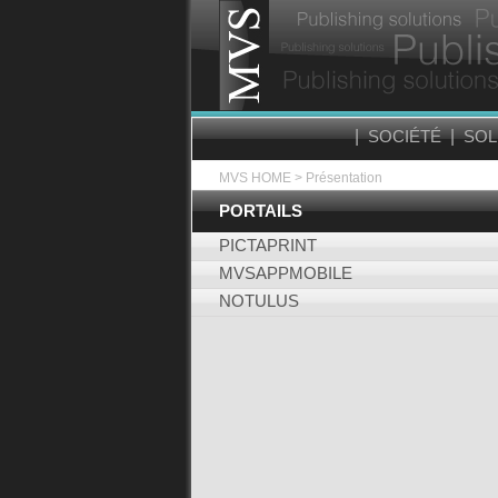
|
SOCIÉTÉ
|
SOL
MVS HOME
> Présentation
PORTAILS
PICTAPRINT
MVSAPPMOBILE
NOTULUS