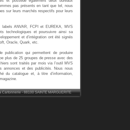
ges et possède également deux bureaux
ommes pas présents en tant que tel, nous
es sur leurs marchés respectifs pour leurs
 les labels ANVAR, FCPI et EUREKA, MVS
ets technologiques et poursuivre ainsi sa
eloppement et d’intégration ont été signés
t, Oracle, Quark, etc.
e publication qui permettent de produire
uipe plus de 25 groupes de presse avec des
hiers sont traités par mois via l’outil MVS
s annonces et des publicités. Nous nous
é du catalogue et, à titre d’information,
 magazine.
 la Cartonnerie - 88100 SAINTE MARGUERITE