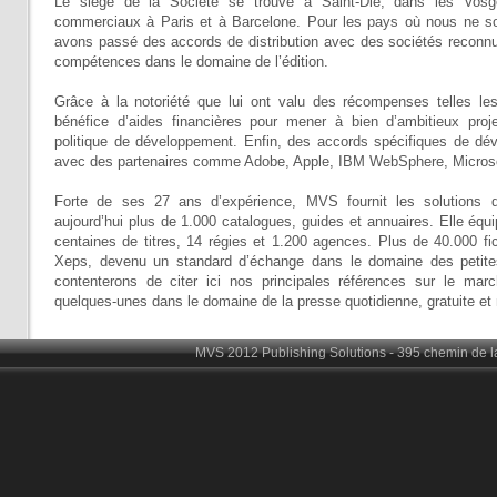
Le siège de la Société se trouve à Saint-Dié, dans les Vos
commerciaux à Paris et à Barcelone. Pour les pays où nous ne s
avons passé des accords de distribution avec des sociétés reconnu
compétences dans le domaine de l’édition.
Grâce à la notoriété que lui ont valu des récompenses telles
bénéfice d’aides financières pour mener à bien d’ambitieux proj
politique de développement. Enfin, des accords spécifiques de dév
avec des partenaires comme Adobe, Apple, IBM WebSphere, Microsof
Forte de ses 27 ans d’expérience, MVS fournit les solutions d
aujourd’hui plus de 1.000 catalogues, guides et annuaires. Elle éq
centaines de titres, 14 régies et 1.200 agences. Plus de 40.000 fic
Xeps, devenu un standard d’échange dans le domaine des petite
contenterons de citer ici nos principales références sur le march
quelques-unes dans le domaine de la presse quotidienne, gratuite et
MVS 2012 Publishing Solutions - 395 chemin de