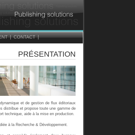
MENT
|
CONTACT
|
PRÉSENTATION
dynamique et de gestion de flux éditoriaux
les distribue et propose toute une gamme de
ort technique, aide à la mise en production.
dédiée à la Recherche & Développement.